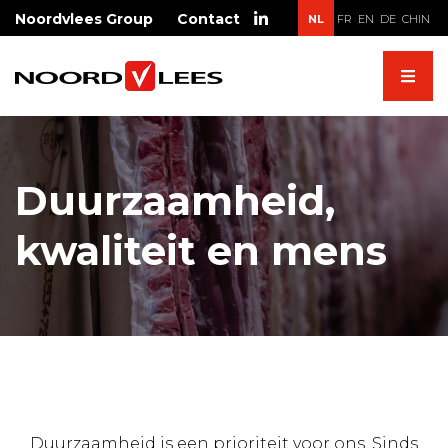
Skip
Noordvlees Group
Contact
NL
FR
EN
DE
CHIN
to
content
Duurzaamheid,
kwaliteit en mens
Duurzaamheid is een prioriteit voor ons. Sinds